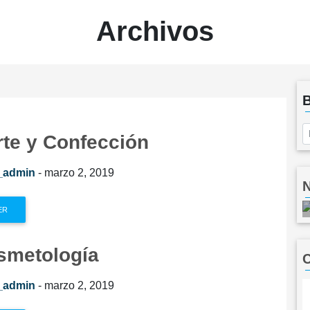
Archivos
rte y Confección
_admin
- marzo 2, 2019
N
ER
smetología
_admin
- marzo 2, 2019