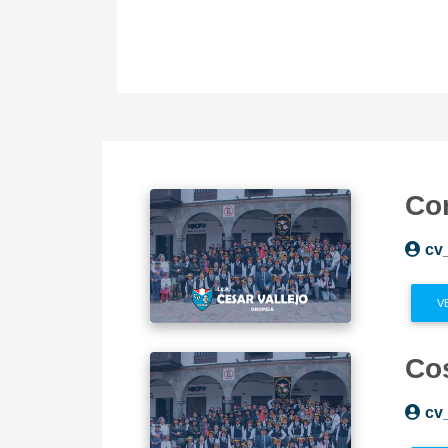
Co
cv
V
Co
cv