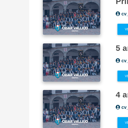
Pr
cv
V
5 
cv
V
4 
cv
V