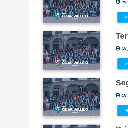
cv
V
Te
cv
V
Se
cv
V