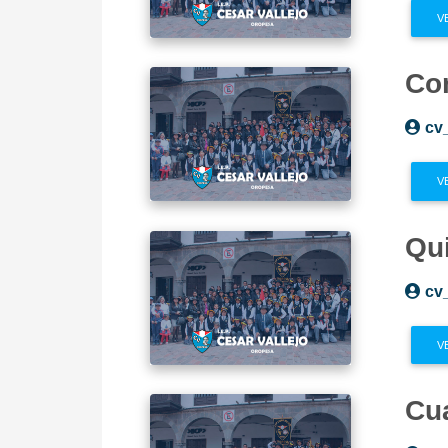
V
Co
cv
V
Qu
cv
V
Cu