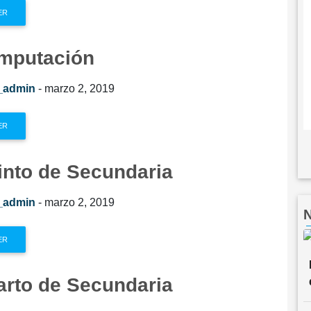
ER
F
v
mputación
m
i
_admin
- marzo 2, 2019
s
ER
into de Secundaria
_admin
- marzo 2, 2019
N
ER
arto de Secundaria