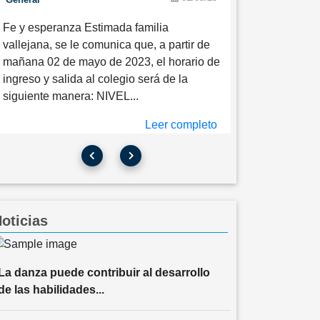
e y esperanza Estimada familia
COMUNICADO N° 5 TOMA DE
allejana, se le comunica que, a partir de
FOTOGRAFIAS Fe y esperanza Estimada
añana 02 de mayo de 2023, el horario de
familia vallejana, se le comunica que, a
ngreso y salida al colegio será de la
partir del 19 de marzo de 2023, se iniciará
iguiente manera: NIVEL...
con la toma de fotografías a todos...
Leer completo
Leer completo
oticias
La danza puede contribuir al desarrollo
de las habilidades...