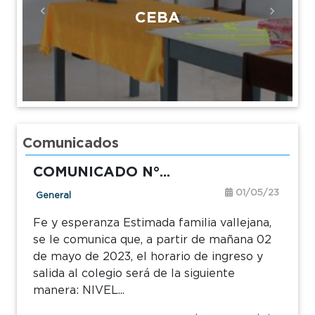
CEBA
Previous
Next
Comunicados
UNICADO N°...
COMUNICA
01/05/23
al
General
esperanza Estimada familia vallejana,
COMUNICADO
 comunica que, a partir de mañana 02
FOTOGRAFIAS
yo de 2023, el horario de ingreso y
familia valle
a al colegio será de la siguiente
partir del 19
a: NIVEL...
con la toma d