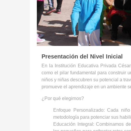
Presentación del Nivel Inicial
En la Institución Educativa Privada Césa
como el pilar fundamental para construir 
niños y niñas descubren su potencial a trav
promueve el aprendizaje en un ambiente se
¿Por qué elegirnos?
Enfoque Personalizado
: Cada niño
metodología para potenciar sus habili
Educación Integral
: Combinamos desa