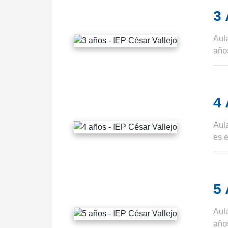
3
Aul
años
4
Aula
es 
5
Aula
años