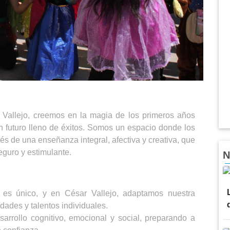
r Vallejo, creemos en la magia de los primeros años
un futuro lleno de éxitos. Somos un espacio donde los
és de una enseñanza integral, afectiva y creativa, que
guro y estimulante.
N
 es único, y en César Vallejo, adaptamos nuestra
dades y talentos individuales.
rrollo cognitivo, emocional y social, preparando a