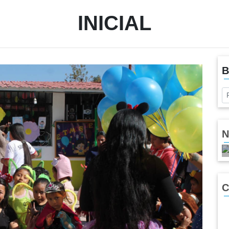
INICIAL
B
N
C
Next