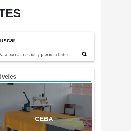
TES
uscar
iveles
CEBA
Previous
Next